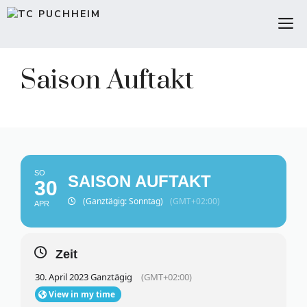
Zum
M
Inhalt
springen
Saison Auftakt
SO
SAISON AUFTAKT
30
(Ganztägig: Sonntag)
(GMT+02:00)
APR
Zeit
30. April 2023 Ganztägig
(GMT+02:00)
View in my time