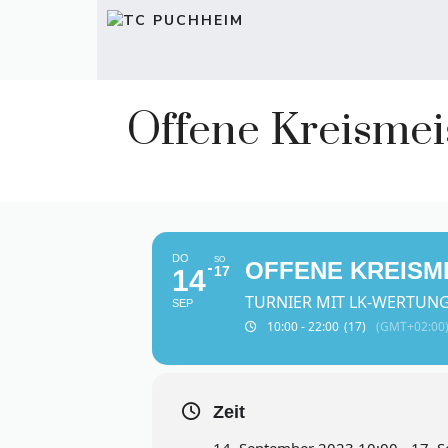
Zum
Inhalt
springen
Offene Kreismei
DO
SO
OFFENE KREISM
17
14
TURNIER MIT LK-WERTUNG
SEP
10:00 - 22:00
(17)
(GMT+02:00
Zeit