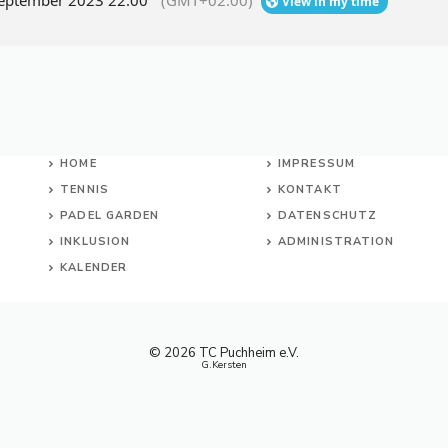
September 2023 22:00
(GMT+02:00)
View in my time
HOME
IMPRESSUM
TENNIS
KONTAKT
PADEL GARDEN
DATENSCHUTZ
INKL
USION
ADMINISTRATION
KALENDER
© 2026 TC Puchheim e.V.
G.Kersten