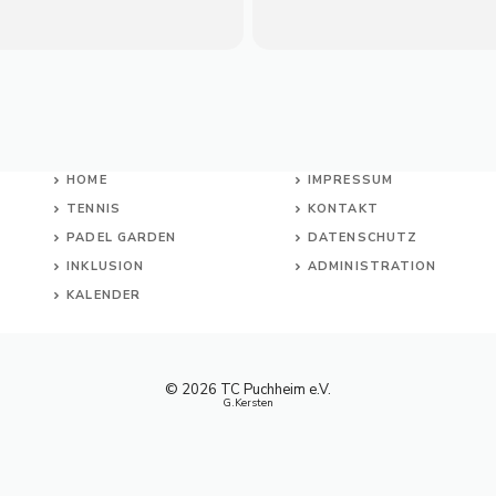
HOME
IMPRESSUM
TENNIS
KONTAKT
PADEL GARDEN
DATENSCHUTZ
INKL
USION
ADMINISTRATION
KALENDER
© 2026 TC Puchheim e.V.
G.Kersten