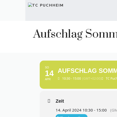
Zum
Inhalt
springen
Aufschlag Somm
SO
AUFSCHLAG SOMME
14
10:30 - 15:00
(GMT+02:00)
TC Puc
APR
Zeit
14. April 2024 10:30 - 15:00
(GM