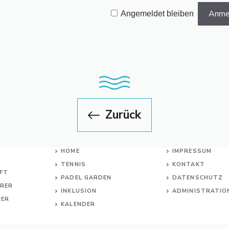
Angemeldet bleiben
Zurück
HOME
IMPRESSUM
TENNIS
KONTAKT
FT
PADEL GARDEN
DATENSCHUTZ
ERER
INKL
USION
ADMINISTRATIO
NER
KALENDER