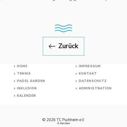
Zurück
HOME
IMPRESSUM
TENNIS
KONTAKT
PADEL GARDEN
DATENSCHUTZ
INKL
USION
ADMINISTRATION
KALENDER
© 2026 TC Puchheim e.V.
G.Kersten