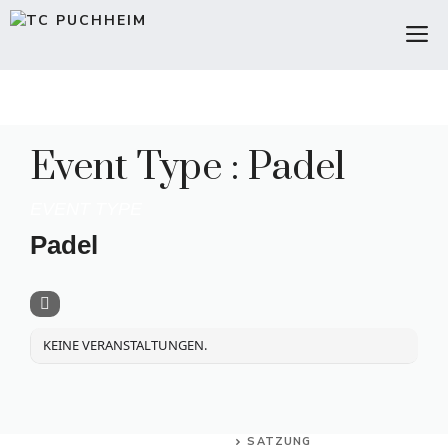
Zum
M
Inhalt
springen
Event Type : Padel
EVENT TYPE
Padel
KEINE VERANSTALTUNGEN.
SATZUNG