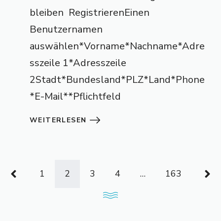
bleiben RegistrierenEinen
Benutzernamen
auswählen*Vorname*Nachname*Adre
sszeile 1*Adresszeile
2Stadt*Bundesland*PLZ*Land*Phone
*E-Mail**Pflichtfeld
WEITERLESEN
1
2
3
4
…
163