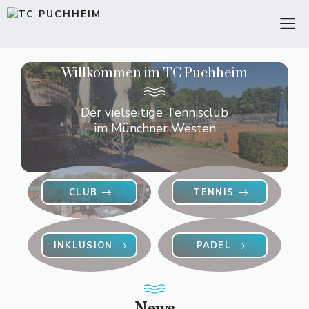
Zum
M
Inhalt
springen
Willkommen im TC Puchheim
Der vielseitige Tennisclub
im Münchner Westen
CLUB
TENNIS
INKLUSION
PADEL